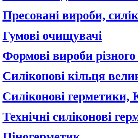
Пресовані вироби, силік
Гумові очищувачі
Формові вироби різного
Силіконові кільця вели
Силіконові герметики, 
Технічні силіконові гер
Піногерметик