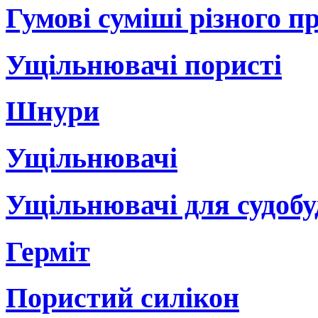
Гумові суміші різного 
Ущільнювачі пористі
Шнури
Ущільнювачі
Ущільнювачі для судобуд
Герміт
Пористий силікон